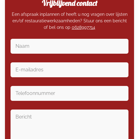
Vrijblijvend contact
Een afspraak inplannen of heeft u nog vragen over lijsten
en/of restauratiewerkzaamheden? Stuur ons een bericht
of bel ons op
0628997714