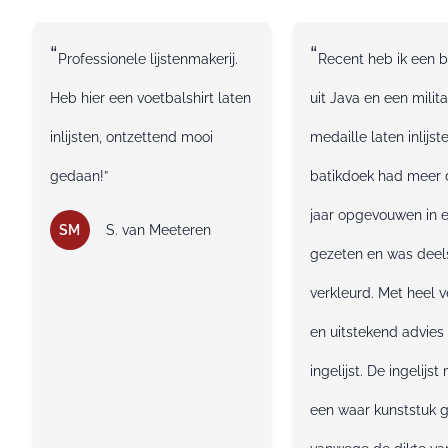
“
“
Professionele lijstenmakerij.
Recent heb ik een b
Heb hier een voetbalshirt laten
uit Java en een milita
inlijsten, ontzettend mooi
medaille laten inlijst
gedaan!”
batikdoek had meer 
jaar opgevouwen in 
SM
S. van Meeteren
gezeten en was deel
verkleurd. Met heel v
en uitstekend advies 
ingelijst. De ingelijst
een waar kunststuk 