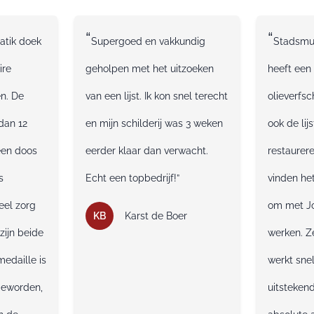
“
“
atik doek
Supergoed en vakkundig
Stadsmu
ire
geholpen met het uitzoeken
heeft een
en. De
van een lijst. Ik kon snel terecht
olieverfsc
dan 12
en mijn schilderij was 3 weken
ook de lij
een doos
eerder klaar dan verwacht.
restaurere
s
Echt een topbedrijf!”
vinden het
eel zorg
om met J
KB
Karst de Boer
zijn beide
werken. Z
 medaille is
werkt snel
geworden,
uitstekend