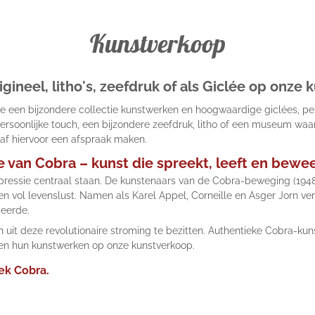
Kunstverkoop
ineel, litho's, zeefdruk of als Giclée op onze
je een bijzondere collectie kunstwerken en hoogwaardige giclées, perf
persoonlijke touch, een bijzondere zeefdruk, litho of een museum waa
af hiervoor een afspraak maken.
e van Cobra – kunst die spreekt, leeft en bewe
 expressie centraal staan. De kunstenaars van de Cobra-beweging (19
en vol levenslust. Namen als Karel Appel, Corneille en Asger Jorn v
 eerde.
n uit deze revolutionaire stroming te bezitten. Authentieke Cobra-ku
s en hun kunstwerken op onze kunstverkoop.
dek Cobra.