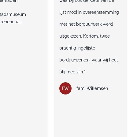
aanrader!”
waarbij ook de kleur van de
lijst mooi in overeenstemming
tadsmuseum
eenendaal
met het borduurwerk werd
uitgekozen. Kortom, twee
prachtig ingelijste
borduurwerken, waar wij heel
blij mee zijn.”
FW
fam. Willemsen