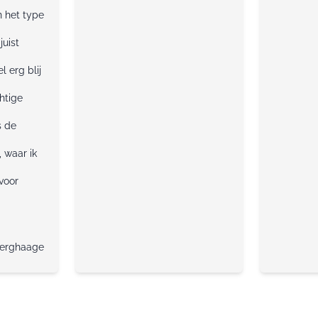
n het type
juist
l erg blij
htige
s de
 waar ik
voor
Berghaage