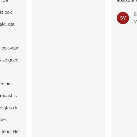
n de
absolute 
st ook
S
SV
V
kt, dat
t ook voor
is zo goed
en niet
rnaast is
t glas de
doek
llend. Het